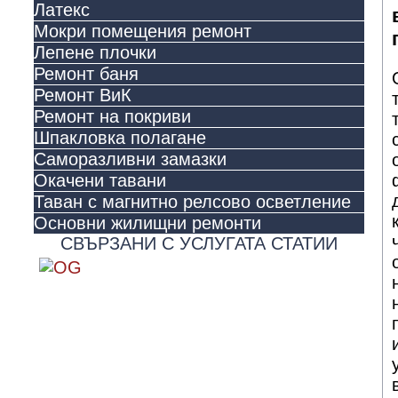
Латекс
Мокри помещения ремонт
Лепене плочки
Ремонт баня
Ремонт ВиК
Ремонт на покриви
Шпакловка полагане
Саморазливни замазки
Окачени тавани
Таван с магнитно релсово осветление
Основни жилищни ремонти
СВЪРЗАНИ С УСЛУГАТА СТАТИИ