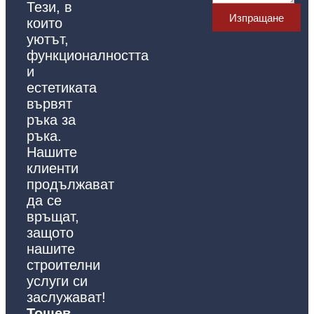
Тези, в
Изпращане
които
уютът,
функционалността
и
естетиката
вървят
ръка за
ръка.
Нашите
клиенти
продължават
да се
връщат,
защото
нашите
строителни
услуги си
заслужават!
Тошев