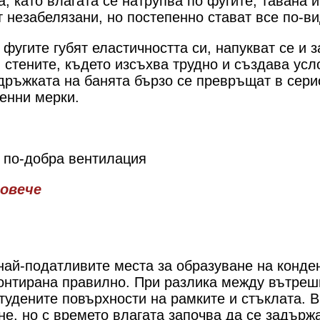
 като влагата се натрупва по фугите, тавана и
т незабелязани, но постепенно стават все по-в
фугите губят еластичността си, напукват се и з
в стените, където изсъхва трудно и създава ус
дръжката на банята бързо се превръщат в серио
енни мерки.
 по-добра вентилация
овече
най-податливите места за образуване на конде
монтирана правилно. При разлика между вътре
студените повърхности на рамките и стъклата. В
е, но с времето влагата започва да се задърж