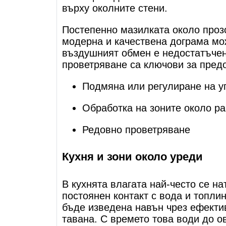
върху околните стени.
Постепенно мазилката около прозо
модерна и качествена дограма мо
въздушният обмен е недостатъчен.
проветряване са ключови за предо
Подмяна или регулиране на у
Обработка на зоните около р
Редовно проветряване
Кухня и зони около уреди
В кухнята влагата най-често се н
постоянен контакт с вода и топлин
бъде изведена навън чрез ефектив
тавана. С времето това води до о