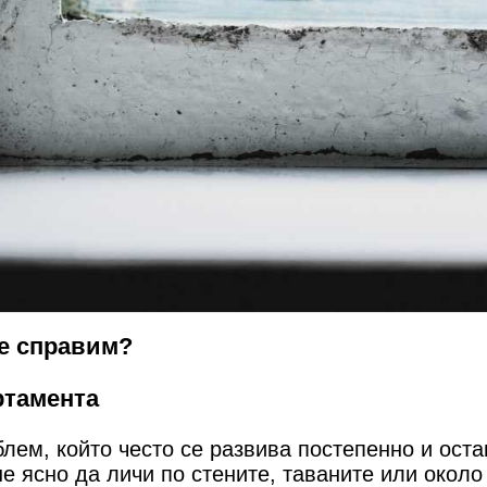
се справим?
ртамента
блем, който често се развива постепенно и ост
не ясно да личи по стените, таваните или около