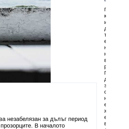
коментари
Планиран
къртене
и
демонтаж
това
е
началото
на
всеки
ремонт.
Преди
да
започне
обновява
на
едно
жилище,
е
ава незабелязан за дълъг период
важно
 прозорците. В началото