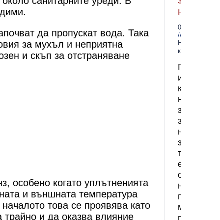
за
 около санитарните уреди. В
него?
идими.
06.07.2026
апочват да пропускат вода. Така
ловия за мухъл и неприятна
Няма
коментари
зен и скъп за отстраняване
Гранитогр
и
какво
не
знаем
за
него,
защото
той
е
сред
нз, особено когато уплътненията
най-
шната и външната температура
предпочи
 началото това се проявява като
материал
а трайно и да оказва влияние
при