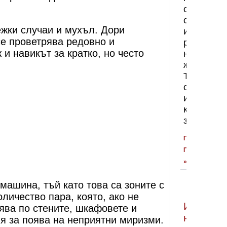
съвремен
строителс
ежки случаи и мухъл. Дори
и
е проветрява редовно и
ремонта
и навикът за кратко, но често
на
жилища.
Той
се
използва
както
за
ПРОЧЕТЕТЕ
ПОВЕЧЕ
»
машина, тъй като това са зоните с
оличество пара, която, ако не
Изправя
ява по стените, шкафовете и
на
я за поява на неприятни миризми.