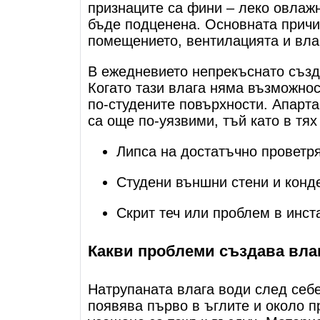
признаците са фини – леко овлаж
бъде подценена. Основната причи
помещението, вентилацията и влаг
В ежедневието непрекъснато създа
Когато тази влага няма възможнос
по-студените повърхности. Апарт
са още по-уязвими, тъй като в тях
Липса на достатъчно проветр
Студени външни стени и конд
Скрит теч или проблем в инст
Какви проблеми създава влаг
Натрупаната влага води след себ
появява първо в ъглите и около п