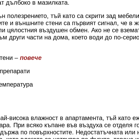
ат дълбоко в мазилката.
ън полезрението, тъй като са скрити зад мебели
те и външните стени са първият сигнал, че в 
ли цялостния въздушен обмен. Ако не се взема
ъм други части на дома, което води до по-сери
стени –
повече
 препарати
емпература
най-висока влажност в апартамента, тъй като 
ара. При всяко къпане във въздуха се отделя г
задържа по повърхностите. Недостатъчната или