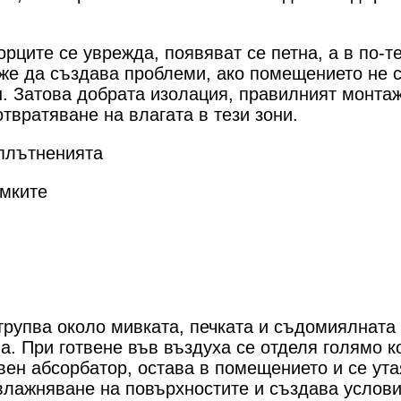
рците се уврежда, появяват се петна, а в по-т
же да създава проблеми, ако помещението не с
 Затова добрата изолация, правилният монтаж 
твратяване на влагата в тези зони.
плътненията
амките
атрупва около мивката, печката и съдомиялната 
а. При готвене във въздуха се отделя голямо к
ен абсорбатор, остава в помещението и се ута
влажняване на повърхностите и създава услови