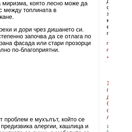
да
 миризма, която лесно може да
се
с между топлината в
знае
жане.
какъв
е
рехи и дори чрез дишането си.
правилни
степенно започва да се отлага по
рана фасада или стари прозорци
ПРОЧЕТЕТЕ
елно по-благоприятни.
ПОВЕЧЕ
»
10
причини
да
боядисв
с
латекс
т проблем е мухълът, който се
 предизвика алергии, кашлица и
14.07.2026