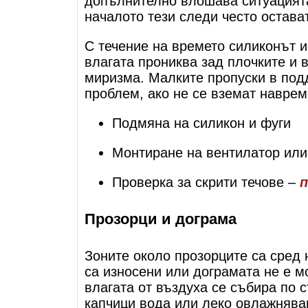
допълнително влошава ситуацията,
началото тези следи често остава
С течение на времето силиконът и 
влагата прониква зад плочките и 
миризма. Малките пропуски в под
проблем, ако не се вземат наврем
Подмяна на силикон и фуги
Монтиране на вентилатор или
Проверка за скрити течове –
п
Прозорци и дограма
Зоните около прозорците са сред 
са износени или дограмата не е 
влагата от въздуха се събира по 
капчици вода или леко овлажняван