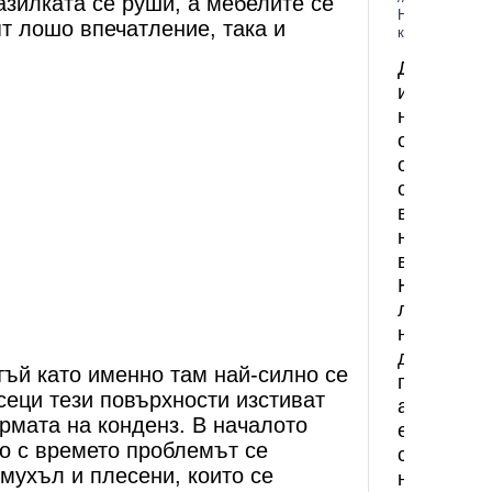
зилката се руши, а мебелите се
Няма
ят лошо впечатление, така и
коментари
Домът
има
нужда
от
освежава
от
време
на
време.
Най-
лесният
начин
да
 тъй като именно там най-силно се
променим
еци тези повърхности изстиват
атмосфер
ормата на конденз. В началото
е
о с времето проблемът се
с
мухъл и плесени, които се
нов