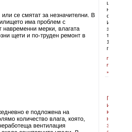
цвят
на
 или се смятат за незначителни. В
стените.
жилището има проблем с
Именно
т навременни мерки, влагата
затова
озни щети и по-труден ремонт в
темата
10
причини
ПРОЧЕТЕТЕ
ПОВЕЧЕ
»
Гранитог
и
какво
ежедневно е подложена на
не
олямо количество влага, която,
знаем
 неработеща вентилация