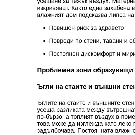
усещане за тежък въздух. Матери
изкривяват. Както една захабена 
влажният дом подсказва липса на
Повишен риск за здравето
Повреди по стени, тавани и 
Постоянен дискомфорт и мир
Проблемни зони образуващи 
Ъгли на стаите и външни сте
Ъглите на стаите и външните стени
усеща разликата между вътрешнат
по-бързо, а топлият въздух в пом
това може да изглежда като леко
задълбочава. Постоянната влажнос