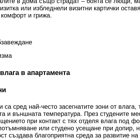
алите в дома също страдат – боята се лющи, ма
визитка или избледнели визитни картички остав
 комфорт и грижа.
обзавеждане
изма
влага в апартамента
ни
 са сред най-често засегнатите зони от влага,
а и външната температура. През студените мес
ещението при контакт с тях отделя влага под ф
 потъмняване или студено усещане при допир, н
т създава благоприятна среда за развитие на 