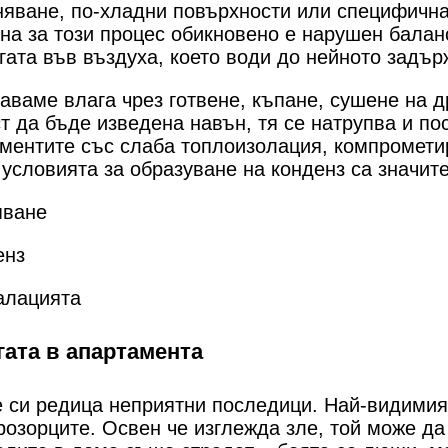
няване, по-хладни повърхности или специфична
на за този процес обикновено е нарушен балан
ата във въздуха, което води до нейното задър
ваме влага чрез готвене, къпане, сушене на д
т да бъде изведена навън, тя се натрупва и по
аментите със слаба топлоизолация, компромети
 условията за образуване на конденз са значит
яване
енз
алацията
ата в апартамента
е си редица неприятни последици. Най-видимия
розорците. Освен че изглежда зле, той може да